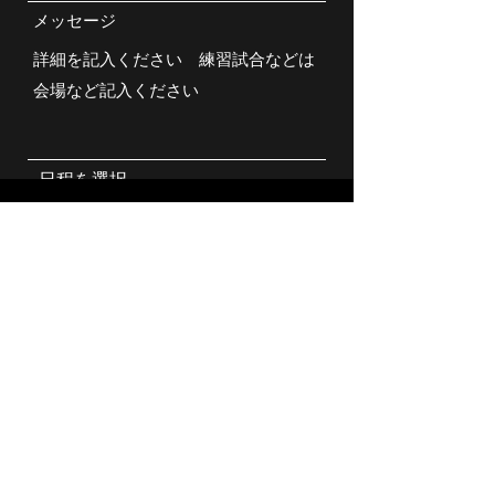
メッセージ
日程を選択
​対応時間
下記、時間帯にてご返信致します。
月〜金：9:00〜18:00
土・日・祝：お返事出来る限りで
送信