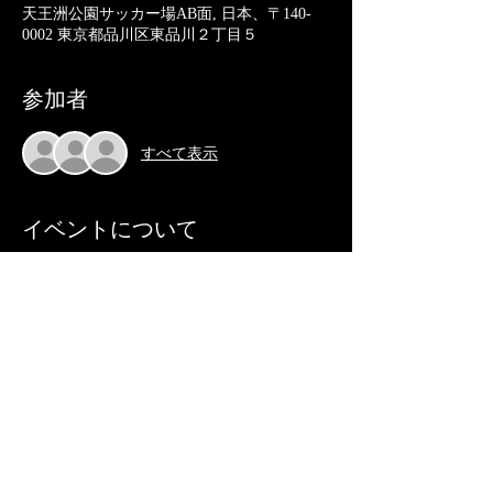
天王洲公園サッカー場AB面, 日本、〒140-
0002 東京都品川区東品川２丁目５
参加者
すべて表示
イベントについて
練習か練習試合 参加費：メンバー無料/体験
参加1,000円(現地でお支払いください。）
天王洲アイル駅徒歩1分
このイベントをシェア