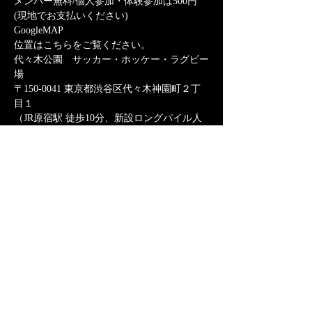
メンバー無料/個人参加・体験参加は500円
(現地でお支払いください)
GoogleMAP
位置はこちらをご覧ください。
代々木公園　サッカー・ホッケー・ラグビー
場
〒150-0041 東京都渋谷区代々木神園町２丁
目１
（JR原宿駅 徒歩10分、新設ロングパイル人
工芝、スパイク可能、シャワー有 ）
さらに表示
このイベントをシェア