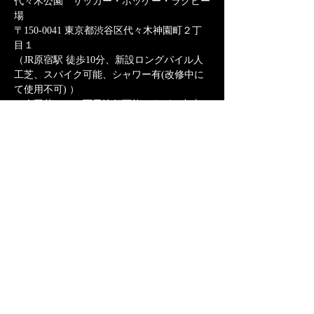
代々木公園　サッカー・ホッケー・ラグビー
場
〒150-0041 東京都渋谷区代々木神園町２丁
目１
（JR原宿駅 徒歩10分、新設ロングパイル人
工芝、スパイク可能、シャワー有(改修中に
て使用不可) ）
※人工芝のため雨天決行可能ですが、中止の
ご連絡は当日行います。
このイベントをシェア
REVENGERS FC