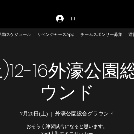
ログイン
活動スケジュール
リベンジャーズApp
チームスポンサー募集
運
(土)12-16外濠公
ウンド
7月20日(土)
  |  
外濠公園総合グラウンド
おそらく練習試合になると思います。
8or9人制のミニサッカー