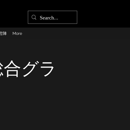
営陣
More
園総合グラ