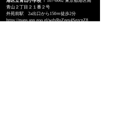
港区立青山小学校
 〒107-0062 東京都港区南
青山２丁目２１番２号
外苑前駅　2a出口から150ｍ徒歩2分
https://maps.app.goo.gl/wdxRuZgey4SgzcnZ8
このイベントをシェア
REVENGERS FC
東京都社会人リーグサッカーチーム
©2023 REVENGERS FC。