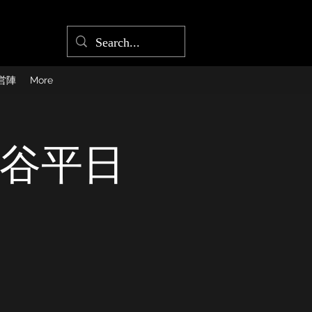
営陣
More
四ツ谷平日