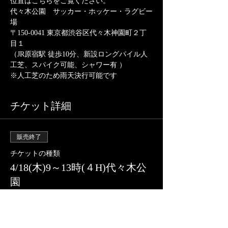
位置はこちらをご覧ください。
代々木公園　サッカー・ホッケー・ラグビー
場
〒150-0041 東京都渋谷区代々木神園町２丁
目１
（JR原宿駅 徒歩10分、新設ロングパイル人
工芝、スパイク可能、シャワー有 ）
※人工芝のため雨天決行可能です
チケット詳細
販売終了
チケットの種類
4/18(木)9～13時(４H)代々木公
園
詳細を見る
価格