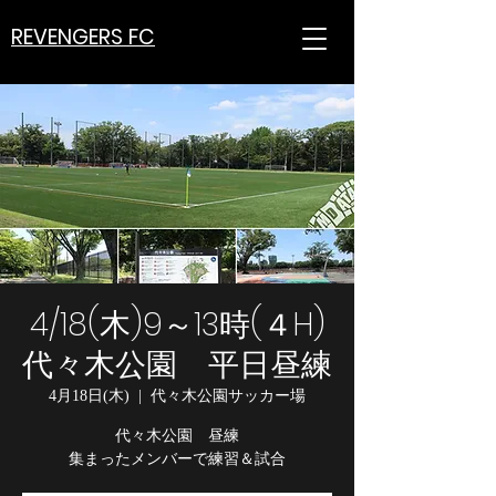
REVENGERS FC
4/18(木)9～13時(４H)
代々木公園 平日昼練
4月18日(木)
  |  
代々木公園サッカー場
代々木公園 昼練
集まったメンバーで練習＆試合