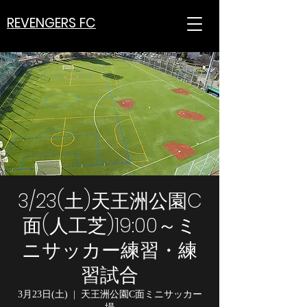
REVENGERS FC
3/23(土)天王洲公園C
面(人工芝)19:00～ミ
ニサッカー練習・練
習試合
3月23日(土)
  |  
天王洲公園C面ミニサッカー