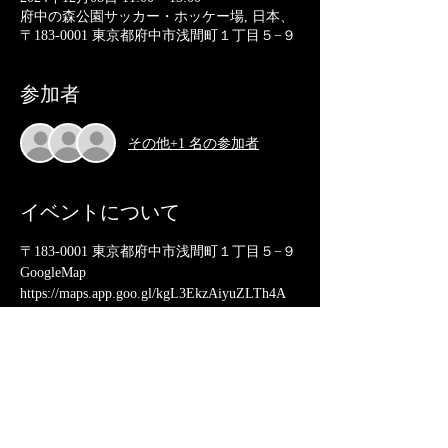
府中の森公園サッカー・ホッケー場, 日本、
〒183-0001 東京都府中市浅間町１丁目５−９
参加者
その他+1 名の参加者
イベントについて
〒183-0001 東京都府中市浅間町１丁目５−９
GoogleMap
https://maps.app.goo.gl/kgL3EkzAiyuZLTh4A
京王線「東府中」下車　徒歩10分 JR中央線
「武蔵小金井」から京王バス（一本木経由）
府中駅行き 「天神町二丁目」下車　 駐車場
（有料）