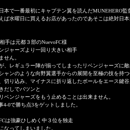
日本で一番最初にキャプテン翼を読んだMUNEHERO監
えば水曜日に買えるお店があったのであそこは絶対日本
相手は元都３部のNuevoFC様
ンジャーズより一回り大きい相手
ません。
が、レギュラー陣が揃ってしまったリベンジャーズに敵
ジシャンのような向野翼選手からの展開を至極の技を持
、切り込み、マイナスに折り返したボールをエース鍵谷
きだしでバツンと
リベンジャーズをもう止めることは出来ません。
見事4-0で勝ち点3をゲットしました。
FCは強豪ひしめく中３位を独走
になってしまいました。